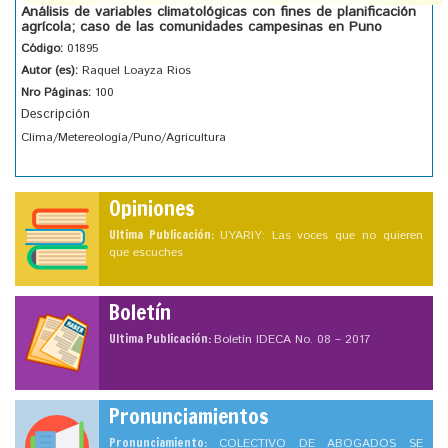
Análisis de variables climatológicas con fines de planificación
agrícola; caso de las comunidades campesinas en Puno
Código:
01895
Autor (es):
Raquel Loayza Rios
Nro Páginas:
100
Descripción
Clima/Metereología/Puno/Agricultura
Opiniones
Ultima Publicación:
UYARIY: Las voces que no quieren
que escuches
Boletín
Ultima Publicación:
Boletín IDECA No. 08 – 2017
Pronunciamientos
Pronunciamiento:
COLECTIVO DE ABOGADOS SE