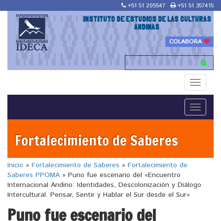
+51 51 205547
+51 51 357415
INSTITUTO DE ESTUDIOS DE LAS CULTURAS
ANDINAS
COLABORA
Toggle
navigati
Toggle
navigati
Fortalecimiento de Saberes
Inicio
»
Fortalecimiento de Saberes
»
Fortalecimiento de
Saberes PPOMA
»
Puno fue escenario del «Encuentro
Internacional Andino: Identidades, Descolonización y Diálogo
Intercultural. Pensar, Sentir y Hablar el Sur desde el Sur»
Puno fue escenario del