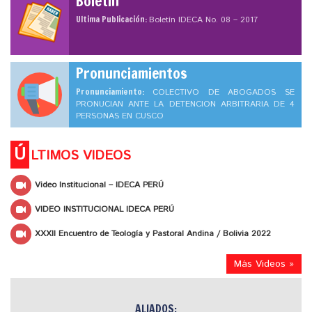
Boletín
Ultima Publicación:
Boletín IDECA No. 08 – 2017
Pronunciamientos
Pronunciamiento:
COLECTIVO DE ABOGADOS SE
PRONUCIAN ANTE LA DETENCION ARBITRARIA DE 4
PERSONAS EN CUSCO
Ú
LTIMOS VIDEOS
Video Institucional – IDECA PERÚ
VIDEO INSTITUCIONAL IDECA PERÚ
XXXII Encuentro de Teología y Pastoral Andina / Bolivia 2022
Más Videos »
ALIADOS: