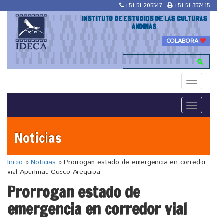
+51 51 205547
+51 51 357415
INSTITUTO DE ESTUDIOS DE LAS CULTURAS
ANDINAS
COLABORA
Toggle
navigati
Toggle
navigati
Noticias
Inicio
»
Noticias
»
Prorrogan estado de emergencia en corredor
vial Apurímac-Cusco-Arequipa
Prorrogan estado de
emergencia en corredor vial