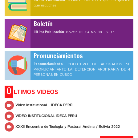
UYARIY: Las voces que no quieren
que escuches
Boletín
Ultima Publicación:
Boletín IDECA No. 08 – 2017
Pronunciamientos
Pronunciamiento:
COLECTIVO DE ABOGADOS SE
PRONUCIAN ANTE LA DETENCION ARBITRARIA DE 4
PERSONAS EN CUSCO
Ú
LTIMOS VIDEOS
Video Institucional – IDECA PERÚ
VIDEO INSTITUCIONAL IDECA PERÚ
XXXII Encuentro de Teología y Pastoral Andina / Bolivia 2022