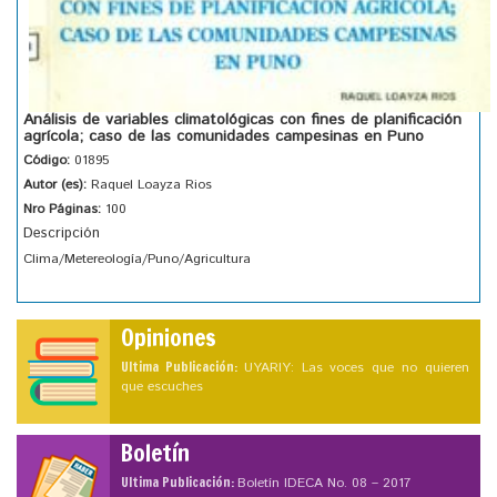
Análisis de variables climatológicas con fines de planificación
agrícola; caso de las comunidades campesinas en Puno
Código:
01895
Autor (es):
Raquel Loayza Rios
Nro Páginas:
100
Descripción
Clima/Metereología/Puno/Agricultura
Opiniones
Ultima Publicación:
UYARIY: Las voces que no quieren
que escuches
Boletín
Ultima Publicación:
Boletín IDECA No. 08 – 2017