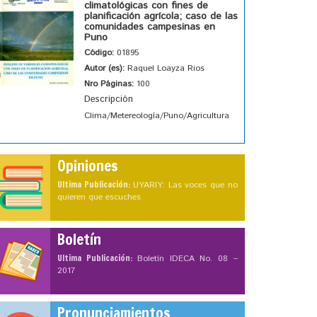
climatológicas con fines de
planificación agrícola; caso de las
comunidades campesinas en
Puno
Código:
01895
Autor (es):
Raquel Loayza Rios
Nro Páginas:
100
Descripción
Clima/Metereología/Puno/Agricultura
Opiniones
Ultima Publicación:
UYARIY: Las voces que no
quieren que escuches
Boletín
Ultima Publicación:
Boletín IDECA No. 08 –
2017
Pronunciamientos