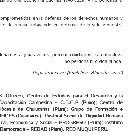
izando una economía que las favorezca, y no ponerlas al
 comprometidas en la defensa de los derechos humanos y
o de seguir trabajando en defensa de la vida y nuestra
donamos algunas veces, pero no olvidamos. La naturaleza
no perdona ni olvida nunca”
Papa Francisco (Encíclica “Alabado seas”)
 (Otuzco); Centro de Estudios para el Desarrollo y la
Capacitación Campesina – C.C.C.P (Puno); Centro de
ócesis de Chulucanas (Piura); Grupo de Formación e
RUFIDES (Cajamarca); Pastoral Social de Dignidad Humana
ral, Económica y Social – PROGRESO (Piura); Instituto
 y Democracia – REDAD (Piura), RED MUQUI PERÚ.