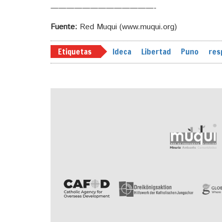
—————————————-
Fuente:
Red Muqui (www.muqui.org)
Etiquetas
Ideca
Libertad
Puno
res