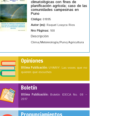
climatológicas con fines de
planificación agrícola; caso de las
comunidades campesinas en
Puno
Código:
01895
Autor (es):
Raquel Loayza Rios
Nro Páginas:
100
Descripción
Clima/Metereología/Puno/Agricultura
Opiniones
Ultima Publicación:
UYARIY: Las voces que no
quieren que escuches
Boletín
Ultima Publicación:
Boletín IDECA No. 08 –
2017
Pronunciamientos