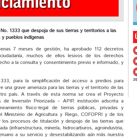
No. 1333 que despoja de sus tierras y territorios a las
 y pueblos indígenas
penas 7 meses de gestión, ha aprobado 112 decretos
a ciudadanía, muchos de ellos lesivos de los derechos
echo a la consulta y consentimiento previo e informado, y
2
333, para la simplificación del acceso a predios para
e una grave amenaza para las tierras y el territorio de las
tro país. A través de esta norma se crea el Proyecto
e Inversión Priorizada – APIP, institución adscrita a
amiento físico-legal de tierras públicas, privadas y
l Ministerio de Agricultura y Riego, COFOPRI y de los
 los procesos de titulación y despojo de las tierras que
da (infraestructura, minería, hidrocarburos, agroindustria,
eruano a su servicio y desestabilizando aún más nuestra