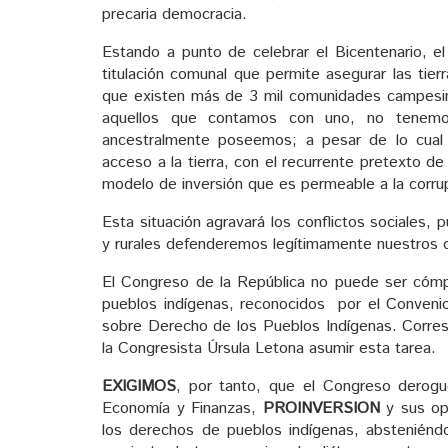
precaria democracia.
Estando a punto de celebrar el Bicentenario, el
titulación comunal que permite asegurar las tie
que existen más de 3 mil comunidades campesin
aquellos que contamos con uno, no tenemos g
ancestralmente poseemos; a pesar de lo cual 
acceso a la tierra, con el recurrente pretexto 
modelo de inversión que es permeable a la corru
Esta situación agravará los conflictos sociales,
y rurales defenderemos legítimamente nuestros d
El Congreso de la República no puede ser cómpl
pueblos indígenas, reconocidos por el Convenio
sobre Derecho de los Pueblos Indígenas. Corresp
la Congresista Úrsula Letona asumir esta tarea.
EXIGIMOS
, por tanto, que el Congreso derog
Economía y Finanzas,
PROINVERSION
y sus ope
los derechos de pueblos indígenas, absteniéndo