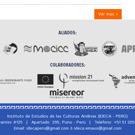
Ver mas »
ALIADOS:
COLABORADORES:
Instituto de Estudios de las Culturas Andinas (IDECA - PERÚ)
rvantes #125
|
Apartado: 295, Puno - Perú
|
Teléfono: +51 51 20
Email: idecaperu@
gmail.com ó ideca.emaus@
gmail.com