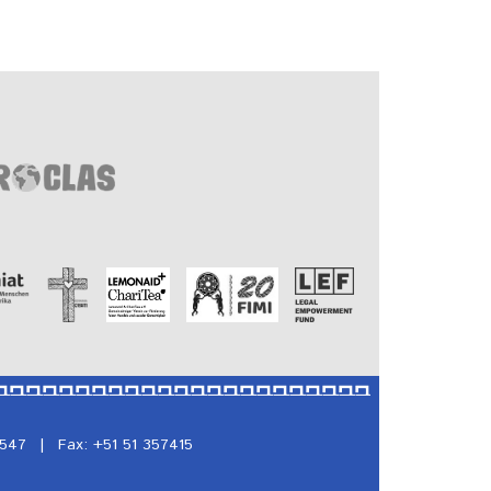
5547
|
Fax: +51 51 357415