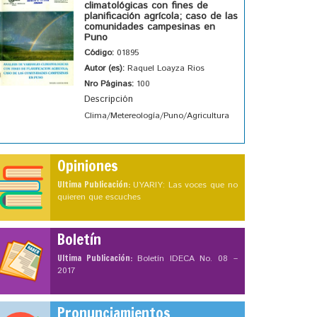
climatológicas con fines de
planificación agrícola; caso de las
comunidades campesinas en
Puno
Código:
01895
Autor (es):
Raquel Loayza Rios
Nro Páginas:
100
Descripción
Clima/Metereología/Puno/Agricultura
Opiniones
Ultima Publicación:
UYARIY: Las voces que no
quieren que escuches
Boletín
Ultima Publicación:
Boletín IDECA No. 08 –
2017
Pronunciamientos