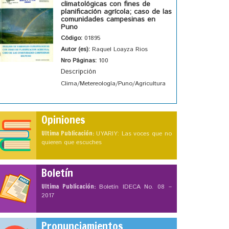
climatológicas con fines de
planificación agrícola; caso de las
comunidades campesinas en
Puno
Código:
01895
Autor (es):
Raquel Loayza Rios
Nro Páginas:
100
Descripción
Clima/Metereología/Puno/Agricultura
Opiniones
Ultima Publicación:
UYARIY: Las voces que no
quieren que escuches
Boletín
Ultima Publicación:
Boletín IDECA No. 08 –
2017
Pronunciamientos