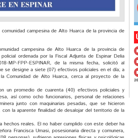
a comunidad campesina de Alto Huarca de la provincia de
comunidad campesina de Alto Huarca de la provincia de
 policial ordenada por la Fiscal Adjunta de Espinar Delia
018-MP-FPP-ESPINAR, de la misma fecha, solicitó al
se designe a siete (07) efectivos policiales en el día; a
 la Comunidad de Alto Huarca, cerca al proyecto de la
2
con un promedio de cuarenta (40) efectivos policiales y
esa, así como ocho funcionarios, personal de relaciones
inera junto con maquinarias pesadas, que se hicieron
on la aparente finalidad de desalojar del territorio de la
 a hechos reales. El no haber cumplido con este deber ha
ñora Francisca Umasi, posesionaria directa y comunera,
 (08 personas), sufrieron agresiones físicas y psicológicas