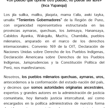
«Un pueblo que oprime otro pueblo, no puede ser libre»
(
Inca Yupanqui)
Los jila sullka, mallku, jilaqata, mama t’alla, awki tayka,
umallix
“Tenientes Gobernadores”
de la Región de Puno,
con organicidad representati
va estructurada en las
provincias aymaras, quechuas, los Jurinsaya, Hanansaya,
Cabildos Ayanka, Wakqullu, Much’u, Chambilla, pueblos
milenarios, amparado en el marco de los derechos
internacionales: Convenio 169 de la OIT, Declaración de
Naciones Unidas sobre Derecho de los Pueblos Indígenas,
Declaración Americana sobre Derechos de los Pueblos
Indígenas, Jurisprudencias y la Constitución Política del
Perú, nos manifestamos:
Nosotros,
los pueblos milenarios quechuas, aymaras, uros,
antecedemos a la conformación del estado-nación del país,
y decimos que
somos autoridades originarias ancestrales
,
expertos y grandes autores en la administración de justicia
comunitaria, hoy llamado justicia intercultural, así como
encargados en la política administrativa de nuestra forma