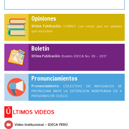
Opiniones
Ultima Publicación:
UYARIY: Las voces que no quieren
que escuches
Boletín
Ultima Publicación:
Boletín IDECA No. 08 – 2017
Pronunciamientos
Pronunciamiento:
COLECTIVO DE ABOGADOS SE
PRONUCIAN ANTE LA DETENCION ARBITRARIA DE 4
PERSONAS EN CUSCO
Ú
LTIMOS VIDEOS
Video Institucional – IDECA PERÚ