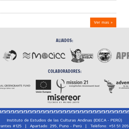
Ver mas »
ALIADOS:
COLABORADORES:
Instituto de Estudios de las Culturas Andinas (IDECA - PERÚ)
rvantes #125
|
Apartado: 295, Puno - Perú
|
Teléfono: +51 51 20