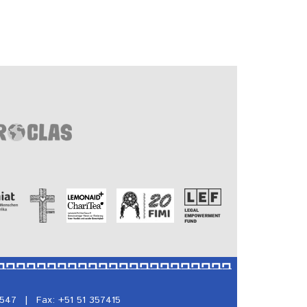
5547
|
Fax: +51 51 357415