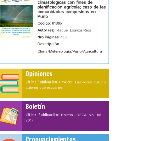
climatológicas con fines de
planificación agrícola; caso de las
comunidades campesinas en
Puno
Código:
01895
Autor (es):
Raquel Loayza Rios
Nro Páginas:
100
Descripción
Clima/Metereología/Puno/Agricultura
Opiniones
Ultima Publicación:
UYARIY: Las voces que no
quieren que escuches
Boletín
Ultima Publicación:
Boletín IDECA No. 08 –
2017
Pronunciamientos