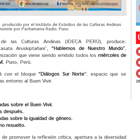
producido por el Instituto de Estudios de las Culturas Andinas
ansmite por Pachamama Radio, Puno.
 de las Culturas Andinas (IDECA PERÚ), produce:
kasata Aruskiptañani”,
“Hablemos de Nuestro Mundo”
,
lonización que viene siendo emitido todos los
miércoles de
M
, Puno, Perú.
á con el bloque
“Diálogos Sur Norte”
: espacio que se
as entorno al Buen Vivir.
2
das sobre el Buen Vivir.
s después.
adas sobre la igualdad de género.
o resuelto.
de promover la reflexión crítica, apertura a la diversidad