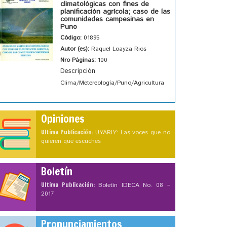
climatológicas con fines de
planificación agrícola; caso de las
comunidades campesinas en
Puno
Código:
01895
Autor (es):
Raquel Loayza Rios
Nro Páginas:
100
Descripción
Clima/Metereología/Puno/Agricultura
Opiniones
Ultima Publicación:
UYARIY: Las voces que no
quieren que escuches
Boletín
Ultima Publicación:
Boletín IDECA No. 08 –
2017
Pronunciamientos