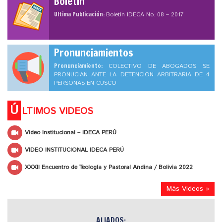
Boletín
Ultima Publicación:
Boletín IDECA No. 08 – 2017
Pronunciamientos
Pronunciamiento:
COLECTIVO DE ABOGADOS SE
PRONUCIAN ANTE LA DETENCION ARBITRARIA DE 4
PERSONAS EN CUSCO
Ú
LTIMOS VIDEOS
Video Institucional – IDECA PERÚ
VIDEO INSTITUCIONAL IDECA PERÚ
XXXII Encuentro de Teología y Pastoral Andina / Bolivia 2022
Más Videos »
ALIADOS: