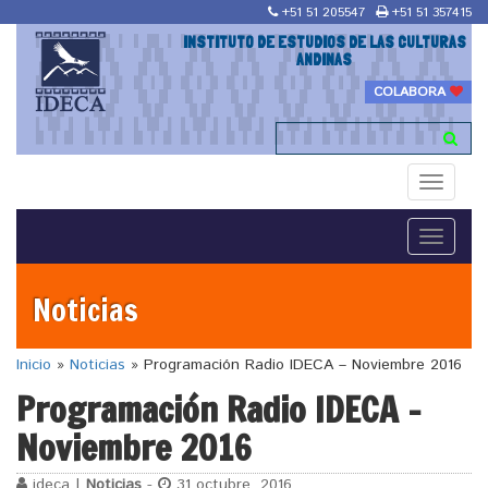
+51 51 205547
+51 51 357415
INSTITUTO DE ESTUDIOS DE LAS CULTURAS
ANDINAS
COLABORA
Toggle
navigati
Toggle
navigati
Noticias
Inicio
»
Noticias
»
Programación Radio IDECA – Noviembre 2016
Programación Radio IDECA –
Noviembre 2016
ideca |
Noticias
-
31 octubre, 2016