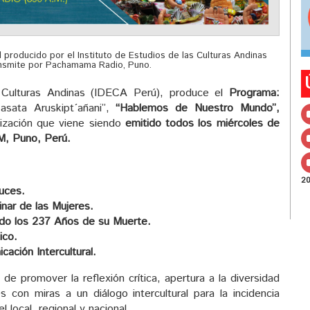
producido por el Instituto de Estudios de las Culturas Andinas
ansmite por Pachamama Radio, Puno.
 Culturas Andinas (IDECA Perú), produce el
Programa:
asata Aruskipt´añani”,
“Hablemos de Nuestro Mundo”,
onización que viene siendo
emitido todos los miércoles de
M, Puno, Perú.
2
ruces.
nar de las Mujeres.
o los 237 Años de su Muerte.
ico.
ación Intercultural.
de promover la reflexión crítica, apertura a la diversidad
s con miras a un diálogo intercultural para la incidencia
el local, regional y nacional.