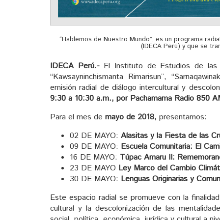
“Hablemos de Nuestro Mundo”, es un programa radial 
(IDECA Perú) y que se tr
IDECA Perú.-
El Instituto de Estudios de las
“Kawsayninchismanta Rimarisun”, “Sarnaqawinak
emisión radial de diálogo intercultural y descol
9:30 a 10:30 a.m., por Pachamama Radio 850 A
Para el mes de
mayo de 2018,
presentamos:
02 DE MAYO:
Alasitas y la Fiesta de las C
09 DE MAYO:
Escuela Comunitaria: El Cami
16 DE MAYO:
Túpac Amaru II: Rememorand
23 DE MAYO
Ley Marco del Cambio Climát
30 DE MAYO:
Lenguas Originarias y Comunic
Este espacio radial se promueve con la finalidad 
cultural y la descolonización de las mentalidade
social, política, económica, jurídica y cultural a niv