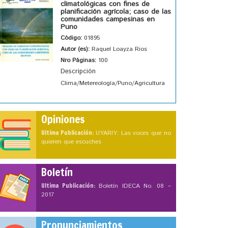
climatológicas con fines de
planificación agrícola; caso de las
comunidades campesinas en
Puno
Código:
01895
Autor (es):
Raquel Loayza Rios
Nro Páginas:
100
Descripción
Clima/Metereología/Puno/Agricultura
Opiniones
Ultima Publicación:
UYARIY: Las voces que no
quieren que escuches
Boletín
Ultima Publicación:
Boletín IDECA No. 08 –
2017
Pronunciamientos