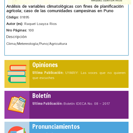
Análisis de variables climatológicas con fines de planificación
agrícola; caso de las comunidades campesinas en Puno
Código:
01895
Autor (es):
Raquel Loayza Rios
Nro Páginas:
100
Descripción
Clima/Metereología/Puno/Agricultura
Opiniones
Ultima Publicación:
UYARIY: Las voces que no quieren
que escuches
Boletín
Ultima Publicación:
Boletín IDECA No. 08 – 2017
Pronunciamientos