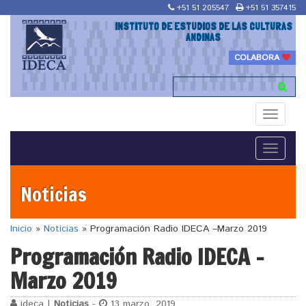
+51 51 205547
+51 51 357415
INSTITUTO DE ESTUDIOS DE LAS CULTURAS
ANDINAS
COLABORA
Toggle
navigati
Toggle
navigati
Noticias
Inicio
»
Noticias
»
Programación Radio IDECA –Marzo 2019
Programación Radio IDECA –
Marzo 2019
ideca |
Noticias
-
13 marzo, 2019