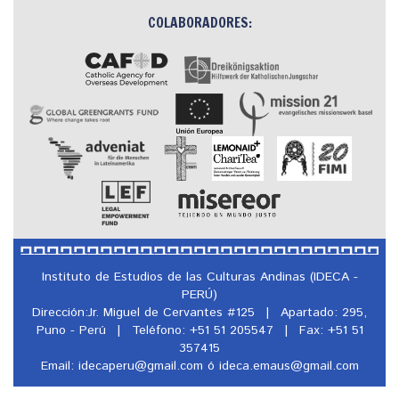
COLABORADORES:
Instituto de Estudios de las Culturas Andinas (IDECA -
PERÚ)
Dirección:Jr. Miguel de Cervantes #125
|
Apartado: 295,
Puno - Perú
|
Teléfono: +51 51 205547
|
Fax: +51 51
357415
Email: idecaperu@
gmail.com ó ideca.emaus@
gmail.com