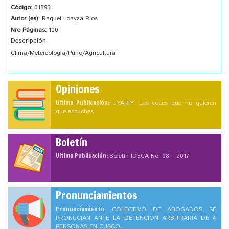
Código:
01895
Autor (es):
Raquel Loayza Rios
Nro Páginas:
100
Descripción
Clima/Metereología/Puno/Agricultura
Opiniones
Ultima Publicación:
UYARIY: Las voces que no quieren
que escuches
Boletín
Ultima Publicación:
Boletín IDECA No. 08 – 2017
Pronunciamientos
Pronunciamiento:
COLECTIVO DE ABOGADOS SE
PRONUCIAN ANTE LA DETENCION ARBITRARIA DE 4
PERSONAS EN CUSCO