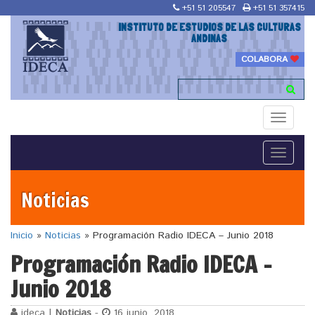
+51 51 205547
+51 51 357415
INSTITUTO DE ESTUDIOS DE LAS CULTURAS
ANDINAS
COLABORA
Toggle
navigati
Toggle
navigati
Noticias
Inicio
»
Noticias
»
Programación Radio IDECA – Junio 2018
Programación Radio IDECA –
Junio 2018
ideca |
Noticias
-
16 junio, 2018