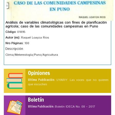
Análisis de variables climatológicas con fines de planificación
agrícola; caso de las comunidades campesinas en Puno
Código:
01895
Autor (es):
Raquel Loayza Rios
Nro Páginas:
100
Descripción
Clima/Metereología/Puno/Agricultura
Opiniones
Ultima Publicación:
UYARIY: Las voces que no quieren
que escuches
Boletín
Ultima Publicación:
Boletín IDECA No. 08 – 2017