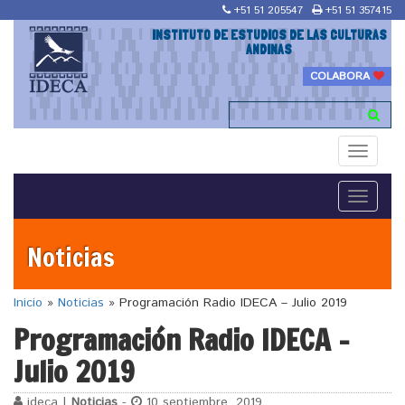
+51 51 205547
+51 51 357415
INSTITUTO DE ESTUDIOS DE LAS CULTURAS
ANDINAS
COLABORA
Toggle
navigati
Toggle
navigati
Noticias
Inicio
»
Noticias
»
Programación Radio IDECA – Julio 2019
Programación Radio IDECA –
Julio 2019
ideca |
Noticias
-
10 septiembre, 2019