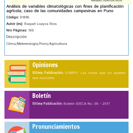
Análisis de variables climatológicas con fines de planificación
agrícola; caso de las comunidades campesinas en Puno
Código:
01895
Autor (es):
Raquel Loayza Rios
Nro Páginas:
100
Descripción
Clima/Metereología/Puno/Agricultura
Opiniones
Ultima Publicación:
UYARIY: Las voces que no quieren
que escuches
Boletín
Ultima Publicación:
Boletín IDECA No. 08 – 2017
Pronunciamientos