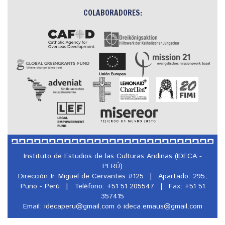
COLABORADORES:
Instituto de Estudios de las Culturas Andinas (IDECA -
PERÚ)
Dirección:Jr. Miguel de Cervantes #125
|
Apartado: 295,
Puno - Perú
|
Teléfono: +51 51 205547
|
Fax: +51 51
357415
Email: idecaperu@
gmail.com ó ideca.emaus@
gmail.com