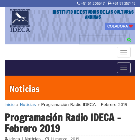
+51 51 205547
+51 51 357415
INSTITUTO DE ESTUDIOS DE LAS CULTURAS
ANDINAS
COLABORA
Toggle
navigati
Toggle
navigati
Noticias
Inicio
»
Noticias
»
Programación Radio IDECA – Febrero 2019
Programación Radio IDECA –
Febrero 2019
ideca |
Noticias
-
11 marzo, 2019