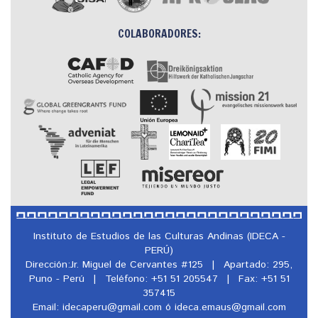
COLABORADORES:
Instituto de Estudios de las Culturas Andinas (IDECA -
PERÚ)
Dirección:Jr. Miguel de Cervantes #125
|
Apartado: 295,
Puno - Perú
|
Teléfono: +51 51 205547
|
Fax: +51 51
357415
Email: idecaperu@
gmail.com ó ideca.emaus@
gmail.com