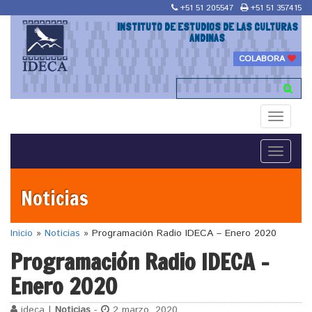
+51 51 205547
+51 51 357415
INSTITUTO DE ESTUDIOS DE LAS CULTURAS
ANDINAS
COLABORA
Toggle
navigati
Toggle
navigati
Noticias
Inicio
»
Noticias
»
Programación Radio IDECA – Enero 2020
Programación Radio IDECA –
Enero 2020
ideca |
Noticias
-
2 marzo, 2020