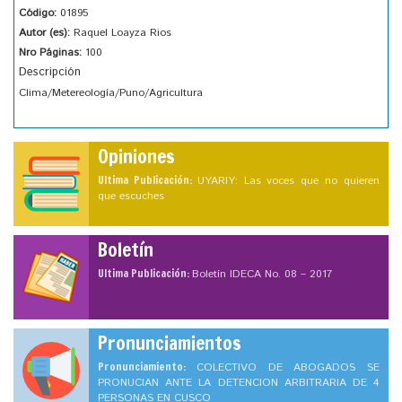
Código:
01895
Autor (es):
Raquel Loayza Rios
Nro Páginas:
100
Descripción
Clima/Metereología/Puno/Agricultura
Opiniones
Ultima Publicación:
UYARIY: Las voces que no quieren
que escuches
Boletín
Ultima Publicación:
Boletín IDECA No. 08 – 2017
Pronunciamientos
Pronunciamiento:
COLECTIVO DE ABOGADOS SE
PRONUCIAN ANTE LA DETENCION ARBITRARIA DE 4
PERSONAS EN CUSCO