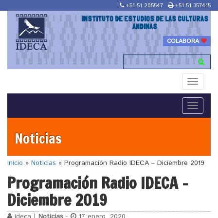
+51 51 205547
+51 51 357415
INSTITUTO DE ESTUDIOS DE LAS CULTURAS
ANDINAS
COLABORA
Toggle
navigati
Toggle
navigati
Noticias
Inicio
»
Noticias
»
Programación Radio IDECA – Diciembre 2019
Programación Radio IDECA –
Diciembre 2019
ideca |
Noticias
-
17 enero, 2020