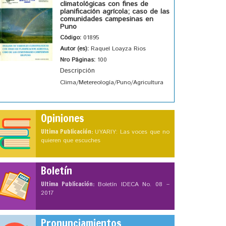
climatológicas con fines de
planificación agrícola; caso de las
comunidades campesinas en
Puno
Código:
01895
Autor (es):
Raquel Loayza Rios
Nro Páginas:
100
Descripción
Clima/Metereología/Puno/Agricultura
Opiniones
Ultima Publicación:
UYARIY: Las voces que no
quieren que escuches
Boletín
Ultima Publicación:
Boletín IDECA No. 08 –
2017
Pronunciamientos