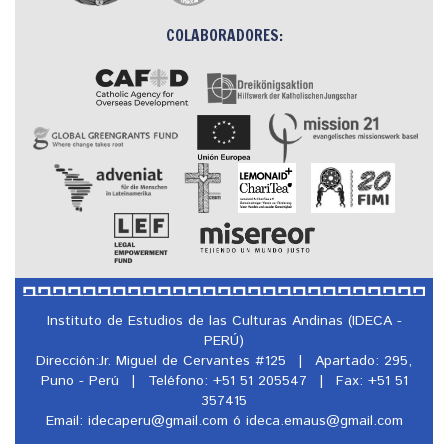
COLABORADORES:
Instituto de Estudios de las Culturas Andinas (IDECA -
PERÚ)
Dirección:Jr. Miguel de Cervantes #125
|
Apartado: 295,
Puno - Perú
|
Teléfono: +51 51 205547
|
Fax: +51 51
357415
Email: idecaperu@
gmail.com ó ideca.emaus@
gmail.com