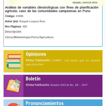
Análisis de variables climatológicas con fines de planificación
agrícola; caso de las comunidades campesinas en Puno
Código:
01895
Autor (es):
Raquel Loayza Rios
Nro Páginas:
100
Descripción
Clima/Metereología/Puno/Agricultura
Opiniones
Ultima Publicación:
UYARIY: Las voces que no quieren
que escuches
Boletín
Ultima Publicación:
Boletín IDECA No. 08 – 2017
Pronunciamientos