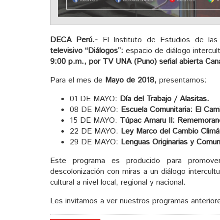
DECA Perú.-
El Instituto de Estudios de la
televisivo “Diálogos”:
espacio de diálogo intercul
9:00 p.m., por TV UNA (Puno) señal abierta Cana
Para el mes de
Mayo de 2018,
presentamos:
01 DE MAYO:
Día del Trabajo / Alasitas.
08 DE MAYO:
Escuela Comunitaria: El Cami
15 DE MAYO:
Túpac Amaru II: Rememoran
22 DE MAYO:
Ley Marco del Cambio Climá
29 DE MAYO:
Lenguas Originarias y Comunic
Este programa es producido para promover l
descolonización con miras a un diálogo intercultura
cultural a nivel local, regional y nacional.
Les invitamos a ver nuestros programas anteriore