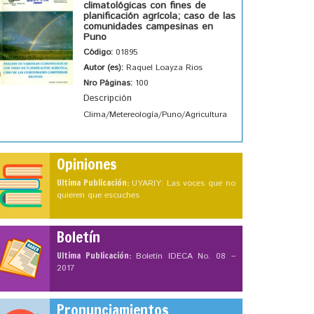
climatológicas con fines de
planificación agrícola; caso de las
comunidades campesinas en
Puno
Código:
01895
Autor (es):
Raquel Loayza Rios
Nro Páginas:
100
Descripción
Clima/Metereología/Puno/Agricultura
Opiniones
Ultima Publicación:
UYARIY: Las voces que no
quieren que escuches
Boletín
Ultima Publicación:
Boletín IDECA No. 08 –
2017
Pronunciamientos