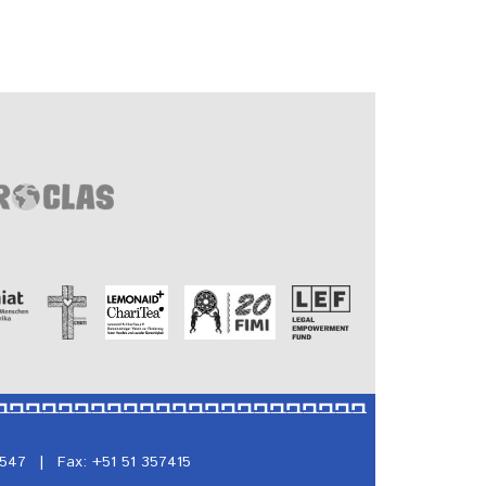
5547
|
Fax: +51 51 357415