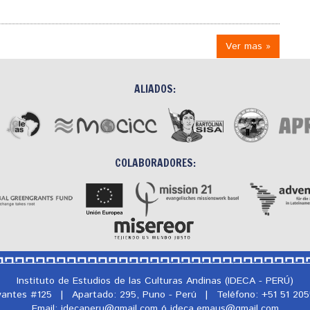
Ver mas »
ALIADOS:
COLABORADORES:
Instituto de Estudios de las Culturas Andinas (IDECA - PERÚ)
rvantes #125
|
Apartado: 295, Puno - Perú
|
Teléfono: +51 51 20
Email: idecaperu@
gmail.com ó ideca.emaus@
gmail.com