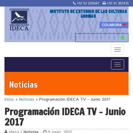
+51 51 205547
+51 51 357415
INSTITUTO DE ESTUDIOS DE LAS CULTURAS
ANDINAS
COLABORA
Toggle
navigati
Toggle
navigati
Noticias
Inicio
»
Noticias
»
Programación IDECA TV – Junio 2017
Programación IDECA TV – Junio
2017
ideca |
Noticias
-
5 junio, 2017