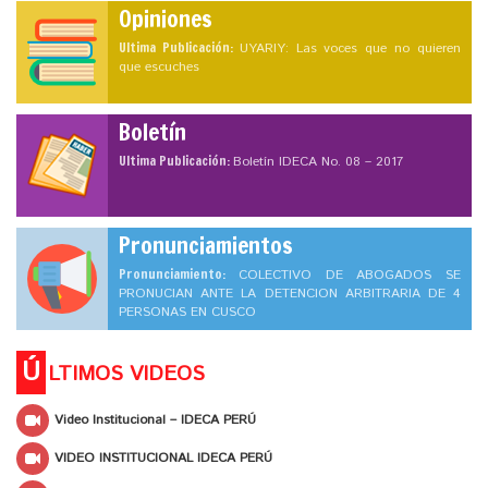
Opiniones
Ultima Publicación:
UYARIY: Las voces que no quieren
que escuches
Boletín
Ultima Publicación:
Boletín IDECA No. 08 – 2017
Pronunciamientos
Pronunciamiento:
COLECTIVO DE ABOGADOS SE
PRONUCIAN ANTE LA DETENCION ARBITRARIA DE 4
PERSONAS EN CUSCO
Ú
LTIMOS VIDEOS
Video Institucional – IDECA PERÚ
VIDEO INSTITUCIONAL IDECA PERÚ