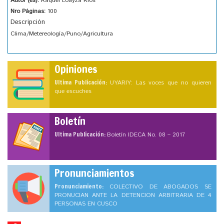
Autor (es):
Raquel Loayza Rios
Nro Páginas:
100
Descripción
Clima/Metereología/Puno/Agricultura
Opiniones
Ultima Publicación:
UYARIY: Las voces que no quieren
que escuches
Boletín
Ultima Publicación:
Boletín IDECA No. 08 – 2017
Pronunciamientos
Pronunciamiento:
COLECTIVO DE ABOGADOS SE
PRONUCIAN ANTE LA DETENCION ARBITRARIA DE 4
PERSONAS EN CUSCO