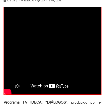
ideca |
TV IDECA
-
20 mayo, 2017
Programa TV IDECA:
“DIÁLOGOS”,
producido por el