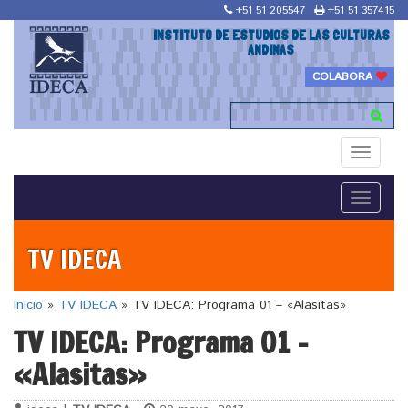
+51 51 205547
+51 51 357415
INSTITUTO DE ESTUDIOS DE LAS CULTURAS
ANDINAS
COLABORA
Toggle
navigati
Toggle
navigati
TV IDECA
Inicio
»
TV IDECA
»
TV IDECA: Programa 01 – «Alasitas»
TV IDECA: Programa 01 –
«Alasitas»