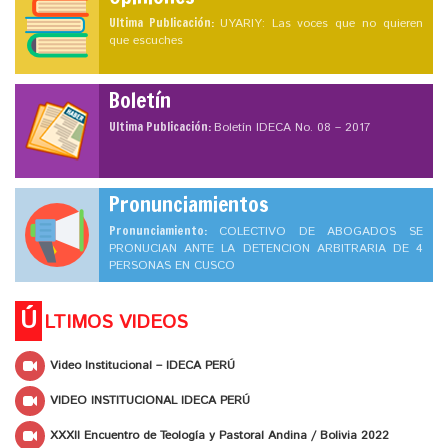
Ultima Publicación:
UYARIY: Las voces que no quieren
que escuches
Boletín
Ultima Publicación:
Boletín IDECA No. 08 – 2017
Pronunciamientos
Pronunciamiento:
COLECTIVO DE ABOGADOS SE
PRONUCIAN ANTE LA DETENCION ARBITRARIA DE 4
PERSONAS EN CUSCO
Ú
LTIMOS VIDEOS
Video Institucional – IDECA PERÚ
VIDEO INSTITUCIONAL IDECA PERÚ
XXXII Encuentro de Teología y Pastoral Andina / Bolivia 2022