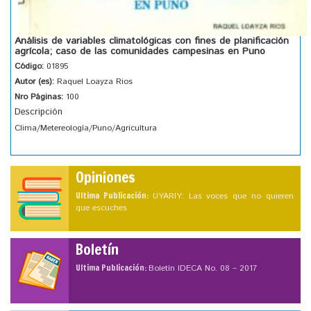
Análisis de variables climatológicas con fines de planificación
agrícola; caso de las comunidades campesinas en Puno
Código:
01895
Autor (es):
Raquel Loayza Rios
Nro Páginas:
100
Descripción
Clima/Metereología/Puno/Agricultura
Opiniones
Ultima Publicación:
UYARIY: Las voces que no quieren
que escuches
Boletín
Ultima Publicación:
Boletín IDECA No. 08 – 2017