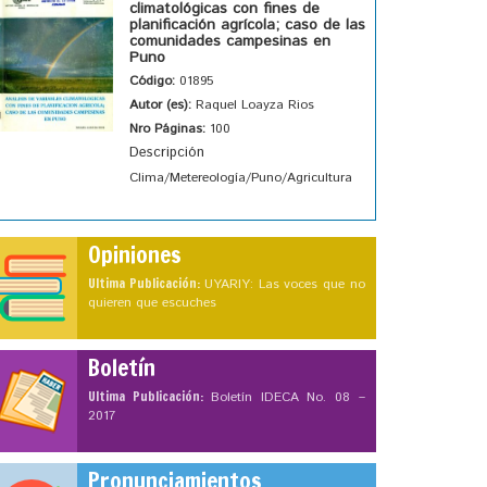
climatológicas con fines de
planificación agrícola; caso de las
comunidades campesinas en
Puno
Código:
01895
Autor (es):
Raquel Loayza Rios
Nro Páginas:
100
Descripción
Clima/Metereología/Puno/Agricultura
Opiniones
Ultima Publicación:
UYARIY: Las voces que no
quieren que escuches
Boletín
Ultima Publicación:
Boletín IDECA No. 08 –
2017
Pronunciamientos