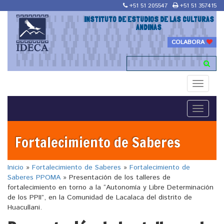
+51 51 205547
+51 51 357415
INSTITUTO DE ESTUDIOS DE LAS CULTURAS
ANDINAS
COLABORA
Toggle
navigati
Toggle
navigati
Fortalecimiento de Saberes
Inicio
»
Fortalecimiento de Saberes
»
Fortalecimiento de
Saberes PPOMA
»
Presentación de los talleres de
fortalecimiento en torno a la “Autonomía y Libre Determinación
de los PPII”, en la Comunidad de Lacalaca del distrito de
Huacullani.