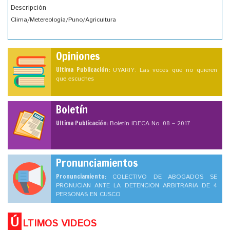
Descripción
Clima/Metereología/Puno/Agricultura
Opiniones
Ultima Publicación:
UYARIY: Las voces que no quieren
que escuches
Boletín
Ultima Publicación:
Boletín IDECA No. 08 – 2017
Pronunciamientos
Pronunciamiento:
COLECTIVO DE ABOGADOS SE
PRONUCIAN ANTE LA DETENCION ARBITRARIA DE 4
PERSONAS EN CUSCO
Ú
LTIMOS VIDEOS