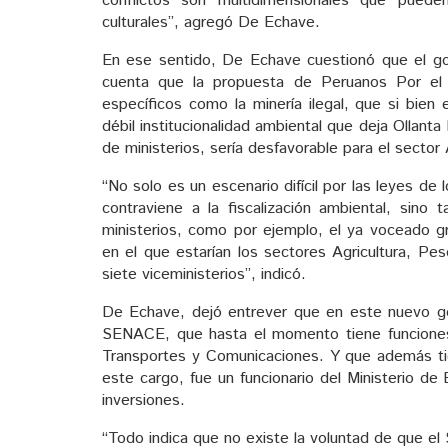
conflictos son multidimensionales que pued
culturales”, agregó De Echave.
En ese sentido, De Echave cuestionó que el go
cuenta que la propuesta de Peruanos Por el
específicos como la minería ilegal, que si bien
débil institucionalidad ambiental que deja Ollan
de ministerios, sería desfavorable para el sector 
“No solo es un escenario difícil por las leyes 
contraviene a la fiscalización ambiental, sino
ministerios, como por ejemplo, el ya voceado g
en el que estarían los sectores Agricultura, Pe
siete viceministerios”, indicó.
De Echave, dejó entrever que en este nuevo gobi
SENACE, que hasta el momento tiene funciones 
Transportes y Comunicaciones. Y que además tie
este cargo, fue un funcionario del Ministerio d
inversiones.
“Todo indica que no existe la voluntad de que e