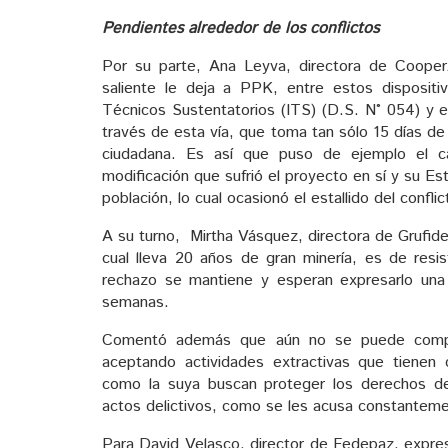
Pendientes alrededor de los conflictos
Por su parte, Ana Leyva, directora de CooperA
saliente le deja a PPK, entre estos dispositi
Técnicos Sustentatorios (ITS) (D.S. N° 054) y e
través de esta vía, que toma tan sólo 15 días d
ciudadana. Es así que puso de ejemplo el 
modificación que sufrió el proyecto en sí y su Es
población, lo cual ocasionó el estallido del confl
A su turno, Mirtha Vásquez, directora de Grufides
cual lleva 20 años de gran minería, es de resis
rechazo se mantiene y esperan expresarlo una
semanas.
Comentó además que aún no se puede compre
aceptando actividades extractivas que tienen 
como la suya buscan proteger los derechos de 
actos delictivos, como se les acusa constantem
Para David Velasco, director de Fedepaz, expresó