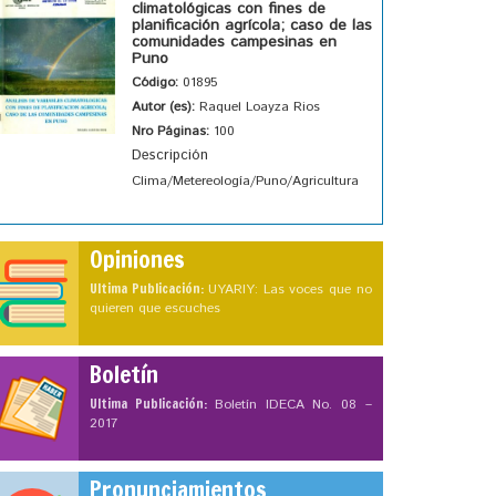
climatológicas con fines de
planificación agrícola; caso de las
comunidades campesinas en
Puno
Código:
01895
Autor (es):
Raquel Loayza Rios
Nro Páginas:
100
Descripción
Clima/Metereología/Puno/Agricultura
Opiniones
Ultima Publicación:
UYARIY: Las voces que no
quieren que escuches
Boletín
Ultima Publicación:
Boletín IDECA No. 08 –
2017
Pronunciamientos