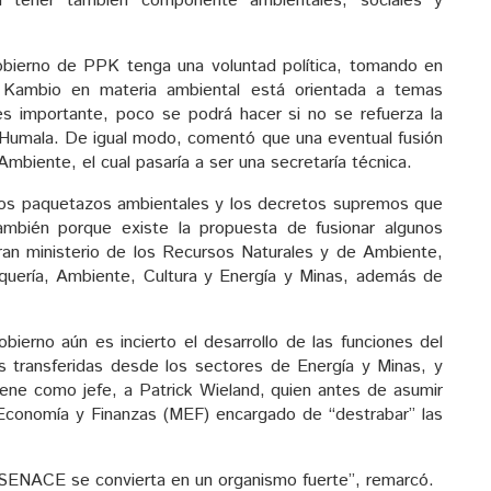
en tener también componente ambientales, sociales y
bierno de PPK tenga una voluntad política, tomando en
 Kambio en materia ambiental está orientada a temas
 es importante, poco se podrá hacer si no se refuerza la
ta Humala. De igual modo, comentó que una eventual fusión
Ambiente, el cual pasaría a ser una secretaría técnica.
de los paquetazos ambientales y los decretos supremos que
 también porque existe la propuesta de fusionar algunos
ran ministerio de los Recursos Naturales y de Ambiente,
squería, Ambiente, Cultura y Energía y Minas, además de
erno aún es incierto el desarrollo de las funciones del
transferidas desde los sectores de Energía y Minas, y
ne como jefe, a Patrick Wieland, quien antes de asumir
e Economía y Finanzas (MEF) encargado de “destrabar” las
l SENACE se convierta en un organismo fuerte”, remarcó.