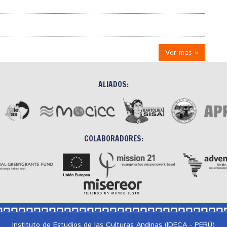
Ver mas »
ALIADOS:
COLABORADORES:
Instituto de Estudios de las Culturas Andinas (IDECA - PERÚ)