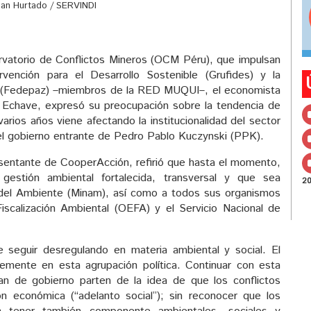
han Hurtado / SERVINDI
rvatorio de Conflictos Mineros (OCM Péru), que impulsan
ención para el Desarrollo Sostenible (Grufides) y la
az (Fedepaz) –miembros de la RED MUQUI–, el economista
 Echave, expresó su preocupación sobre la tendencia de
rios años viene afectando la institucionalidad del sector
del gobierno entrante de Pedro Pablo Kuczynski (PPK).
resentante de CooperAcción, refirió que hasta el momento,
estión ambiental fortalecida, transversal y que sea
2
rio del Ambiente (Minam), así como a todos sus organismos
scalización Ambiental (OEFA) y el Servicio Nacional de
 seguir desregulando en materia ambiental y social. El
temente en esta agrupación política. Continuar con esta
lan de gobierno parten de la idea de que los conflictos
n económica (“adelanto social”); sin reconocer que los