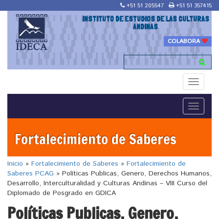
+51 51 205547
+51 51 357415
INSTITUTO DE ESTUDIOS DE LAS CULTURAS
ANDINAS
COLABORA
Toggle
navigati
Toggle
navigati
Fortalecimiento de Saberes
Inicio
»
Fortalecimiento de Saberes
»
Fortalecimiento de
Saberes PCAG
»
Políticas Publicas, Genero, Derechos Humanos,
Desarrollo, Interculturalidad y Culturas Andinas – VIII Curso del
Diplomado de Posgrado en GDICA
Políticas Publicas, Genero,