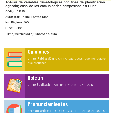
Análisis de variables climatológicas con fines de planificación
agrícola; caso de las comunidades campesinas en Puno
Código:
01895
Autor (es):
Raquel Loayza Rios
Nro Páginas:
100
Descripción
Clima/Metereología/Puno/Agricultura
Opiniones
Ultima Publicación:
UYARIY: Las voces que no quieren
que escuches
Boletín
Ultima Publicación:
Boletín IDECA No. 08 – 2017
Pronunciamientos
Pronunciamiento:
COLECTIVO DE ABOGADOS SE