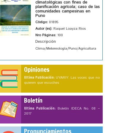
climatológicas con fines de
planificación agrícola; caso de las
comunidades campesinas en
Puno
Código:
01895
Autor (es):
Raquel Loayza Rios
Nro Páginas:
100
Descripción
Clima/Metereología/Puno/Agricultura
Opiniones
Ultima Publicación:
UYARIY: Las voces que no
quieren que escuches
Boletín
Ultima Publicación:
Boletín IDECA No. 08 –
2017
Pronunciamientos