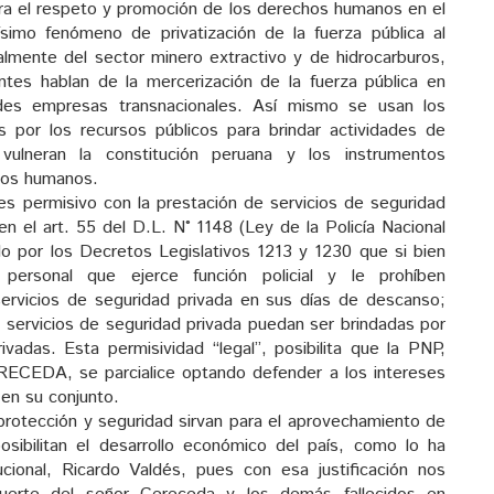
ra el respeto y promoción de los derechos humanos en el
simo fenómeno de privatización de la fuerza pública al
lmente del sector minero extractivo y de hidrocarburos,
ntes hablan de la mercerización de la fuerza pública en
des empresas transnacionales. Así mismo se usan los
s por los recursos públicos para brindar actividades de
 vulneran la constitución peruana y los instrumentos
chos humanos.
es permisivo con la prestación de servicios de seguridad
n el art. 55 del D.L. N° 1148 (Ley de la Policía Nacional
do por los Decretos Legislativos 1213 y 1230 que si bien
 personal que ejerce función policial y le prohíben
servicios de seguridad privada en sus días de descanso;
s servicios de seguridad privada puedan ser brindadas por
ivadas. Esta permisividad “legal”, posibilita que la PNP,
CEDA, se parcialice optando defender a los intereses
 en su conjunto.
 protección y seguridad sirvan para el aprovechamiento de
osibilitan el desarrollo económico del país, como lo ha
tucional, Ricardo Valdés, pues con esa justificación nos