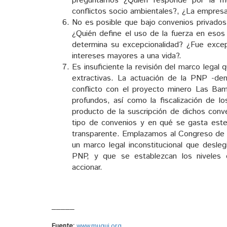
preguntamos ¿Quién responde por la mu
conflictos socio ambientales?, ¿La empresa 
No es posible que bajo convenios privados
¿Quién define el uso de la fuerza en eso
determina su excepcionalidad? ¿Fue exc
intereses mayores a una vida?.
Es insuficiente la revisión del marco legal
extractivas. La actuación de la PNP -denu
conflicto con el proyecto minero Las Ba
profundos, así como la fiscalización de 
producto de la suscripción de dichos con
tipo de convenios y en qué se gasta este
transparente. Emplazamos al Congreso de la
un marco legal inconstitucional que desleg
PNP, y que se establezcan los niveles 
accionar.
_____
Fuente:
www.muqui.org
.