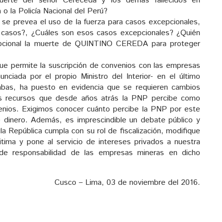
erte del señor Cereceda y los demás fallecidos en
o la Policía Nacional del Perú?
 se prevea el uso de la fuerza para casos excepcionales,
s casos?, ¿Cuáles son esos casos excepcionales? ¿Quién
epcional la muerte de QUINTINO CEREDA para proteger
 que permite la suscripción de convenios con las empresas
nciada por el propio Ministro del Interior- en el último
mbas, ha puesto en evidencia que se requieren cambios
los recursos que desde años atrás la PNP percibe como
venios. Exigimos conocer cuánto percibe la PNP por este
 dinero. Además, es imprescindible un debate público y
 República cumpla con su rol de fiscalización, modifique
itima y pone al servicio de intereses privados a nuestra
de responsabilidad de las empresas mineras en dicho
Cusco – Lima, 03 de noviembre del 2016.