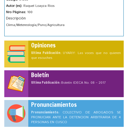
Autor (es):
Raquel Loayza Rios
Nro Páginas:
100
Descripción
Clima/Metereología/Puno/Agricultura
Opiniones
Ultima Publicación:
UYARIY: Las voces que no quieren
que escuches
Boletín
Ultima Publicación:
Boletín IDECA No. 08 – 2017
Pronunciamientos
Pronunciamiento:
COLECTIVO DE ABOGADOS SE
PRONUCIAN ANTE LA DETENCION ARBITRARIA DE 4
PERSONAS EN CUSCO