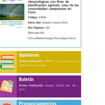
climatológicas con fines de
planificación agrícola; caso de las
comunidades campesinas en
Puno
Código:
01895
Autor (es):
Raquel Loayza Rios
Nro Páginas:
100
Descripción
Clima/Metereología/Puno/Agricultura
Opiniones
Ultima Publicación:
UYARIY: Las voces que no
quieren que escuches
Boletín
Ultima Publicación:
Boletín IDECA No. 08 –
2017
Pronunciamientos