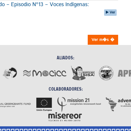
 – Episodio Nº13 – Voces Indígenas:
Ver
Ver m�s �
ALIADOS:
COLABORADORES: