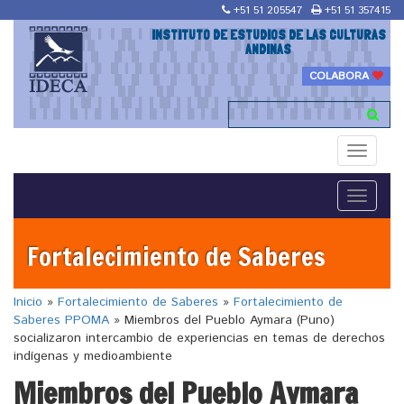
+51 51 205547
+51 51 357415
INSTITUTO DE ESTUDIOS DE LAS CULTURAS
ANDINAS
COLABORA
Toggle
navigati
Toggle
navigati
Fortalecimiento de Saberes
Inicio
»
Fortalecimiento de Saberes
»
Fortalecimiento de
Saberes PPOMA
»
Miembros del Pueblo Aymara (Puno)
socializaron intercambio de experiencias en temas de derechos
indígenas y medioambiente
Miembros del Pueblo Aymara