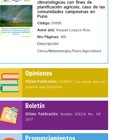
climatológicas con fines de
planificación agrícola; caso de las
comunidades campesinas en
Puno
Código:
01895
Autor (es):
Raquel Loayza Rios
Nro Páginas:
100
Descripción
Clima/Metereología/Puno/Agricultura
Opiniones
Ultima Publicación:
UYARIY: Las voces que no
quieren que escuches
Boletín
Ultima Publicación:
Boletín IDECA No. 08 –
2017
Pronunciamientos