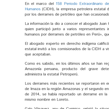
En el marco del
158 Periodo Extraordinario d
Humanos
(CIDH), la empresa petrolera estatal d
por los derrames de petróleo que han ocasionado 
La información la dio a conocer el abogado Juan 
quien participó junto a varios representantes 
humanos por derrames de petróleo en Perú», que 
El abogado experto en derecho indígena calific
estatal invitó a los comisionados de la CIDH a vi
que aceptaban.
Como es sabido, en los últimos años se han re
Amazonía peruana, producto del grave dete
administra la estatal Petroperú.
Los derrames más recientes se reportaron en ene
de Imaza en la región Amazonas y el segundo en e
de 2014, se había reportado un derrame en la
mismo nombre en Loreto.
Galo Vásquez, apu de Cuninico, relató la situ