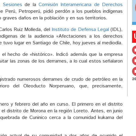
e Sesiones
de la
Comisión Interamericana de Derechos
e Perú, Petroperú, pidió perdón a los pueblos indígenas
graves daños en la población y en sus territorios.
Carlos Ruiz Molleda, del
Instituto de Defensa Legal
(IDL),
indígenas de la audiencia «Afectaciones a los derechos
tuvo lugar en Santiago de Chile, hoy jueves al mediodía.
ó el hecho de «histórico». Indicó además que la empresa
sitar las zonas de los derrames, a lo cual estos señalaron
gistrado numerosos derrames de crudo de petróleo en la
2
rioro del Oleoducto Norperuano, que, precisamente,
ro y febrero del año en curso. El primero en el distrito
l distrito de Morona en la región Loreto. Antes, en junio
 quebrada de Cuninico cerca a la comunidad kukama del
ación actual de su comunidad a dos años de ocurrido el