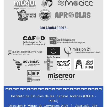
COLABORADORES:
Instituto de Estudios de las Culturas Andinas (IDECA -
PERÚ)
Dirección:Jr. Miguel de Cervantes #125
|
Apartado: 295,