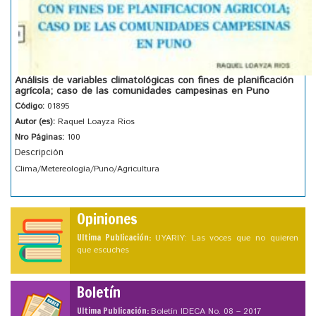
Análisis de variables climatológicas con fines de planificación
agrícola; caso de las comunidades campesinas en Puno
Código:
01895
Autor (es):
Raquel Loayza Rios
Nro Páginas:
100
Descripción
Clima/Metereología/Puno/Agricultura
Opiniones
Ultima Publicación:
UYARIY: Las voces que no quieren
que escuches
Boletín
Ultima Publicación:
Boletín IDECA No. 08 – 2017