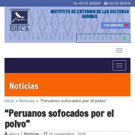
+51 51 205547
+51 51 357415
INSTITUTO DE ESTUDIOS DE LAS CULTURAS
ANDINAS
COLABORA
Toggle
navigati
Toggle
navigati
Noticias
Inicio
»
Noticias
»
“Peruanos sofocados por el polvo”
“Peruanos sofocados por el
polvo”
ideca |
Noticias
-
14 noviembre, 2016