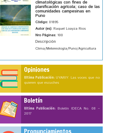
climatológicas con fines de
planificación agrícola; caso de las
comunidades campesinas en
Puno
Código:
01895
Autor (es):
Raquel Loayza Rios
Nro Páginas:
100
Descripción
Clima/Metereología/Puno/Agricultura
Opiniones
Ultima Publicación:
UYARIY: Las voces que no
quieren que escuches
Boletín
Ultima Publicación:
Boletín IDECA No. 08 –
2017
Pronunciamientos