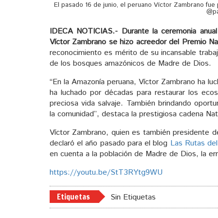
El pasado 16 de junio, el peruano Víctor Zambrano fue
@pa
IDECA NOTICIAS.-
Durante la ceremonia anua
Víctor Zambrano se hizo acreedor del Premio Na
reconocimiento es mérito de su incansable traba
de los bosques amazónicos de Madre de Dios.
“En la Amazonía peruana, Víctor Zambrano ha luchad
ha luchado por décadas para restaurar los ecos
preciosa vida salvaje. También brindando oportu
la comunidad”, destaca la prestigiosa cadena Nat
Víctor Zambrano, quien es también presidente d
declaró el año pasado para el blog
Las Rutas de
en cuenta a la población de Madre de Dios, la erra
https://youtu.be/StT3RYtg9WU
Etiquetas
Sin Etiquetas