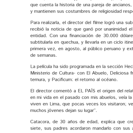
que cuenta la historia de una pareja de ancianos
y mantienen sus costumbres de religiosidad respe
Para realizarla, el director del filme logró una 
recibió la noticia de que ganó por unanimidad e
entidad. Con una financiación de 30.000 dólar
subtitularla en quechua, y llevarla en un ciclo it
primera vez, en agosto, al público peruano y ext
de semanas.
La película ha sido programada en la sección Hec
Ministerio de Cultura- con El Abuelo, Deliciosa
ternura, y Pacificum: el retorno al océano.
El director comentó a EL PAÍS el origen del rel
en mi vida en el pasado con mis abuelos, veía la
viven en Lima, que pocas veces los visitaron; v
muchos jóvenes dejan su lugar”.
Catacora, de 30 años de edad, explica que cre
siete, sus padres acordaron mandarlo con sus 