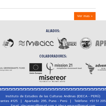
Ver mas »
ALIADOS:
COLABORADORES:
Instituto de Estudios de las Culturas Andinas (IDECA - PERÚ)
rvantes #125
|
Apartado: 295, Puno - Perú
|
Teléfono: +51 51 20
Email: idecaperu@
gmail.com ó ideca.emaus@
gmail.com