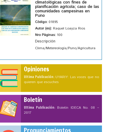
climatológicas con fines de
planificación agrícola; caso de las
comunidades campesinas en
Puno
Código:
01895
Autor (es):
Raquel Loayza Rios
Nro Páginas:
100
Descripción
Clima/Metereología/Puno/Agricultura
Opiniones
Ultima Publicación:
UYARIY: Las voces que no
quieren que escuches
Boletín
Ultima Publicación:
Boletín IDECA No. 08 –
2017
Pronunciamientos