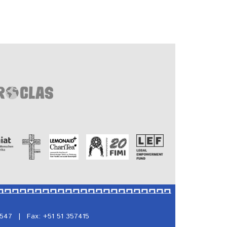
5547
|
Fax: +51 51 357415