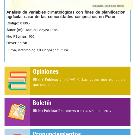
Análisis de variables climatológicas con fines de planificación
agrícola; caso de las comunidades campesinas en Puno
Código:
01895
Autor (es):
Raquel Loayza Rios
Nro Páginas:
100
Descripción
Clima/Metereología/Puno/Agricultura
Opiniones
Ultima Publicación:
UYARIY: Las voces que no quieren
que escuches
Boletín
Ultima Publicación:
Boletín IDECA No. 08 – 2017
Pronunciamientos