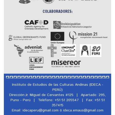
COLABORADORES:
Instituto de Estudios de las Culturas Andinas (IDECA -
PERÚ)
Dirección:Jr. Miguel de Cervantes #125
|
Apartado: 295,
Puno - Perú
|
Teléfono: +51 51 205547
|
Fax: +51 51
357415
Email: idecaperu@
gmail.com ó ideca.emaus@
gmail.com