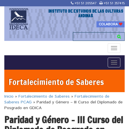
+51 51 205547
+51 51 357415
INSTITUTO DE ESTUDIOS DE LAS CULTURAS
ANDINAS
COLABORA
Toggle
navigati
Toggle
navigati
Fortalecimiento de Saberes
Inicio
»
Fortalecimiento de Saberes
»
Fortalecimiento de
Saberes PCAG
»
Paridad y Género – III Curso del Diplomado de
Posgrado en GDICA
Paridad y Género – III Curso del