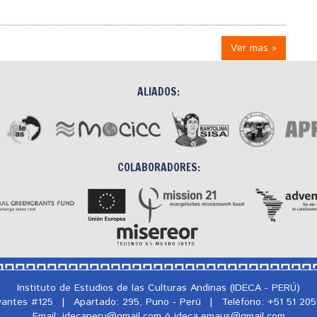
Ver mas »
ALIADOS:
COLABORADORES:
Instituto de Estudios de las Culturas Andinas (IDECA - PERÚ)
rvantes #125
|
Apartado: 295, Puno - Perú
|
Teléfono: +51 51 20
Email: idecaperu@
gmail.com ó ideca.emaus@
gmail.com