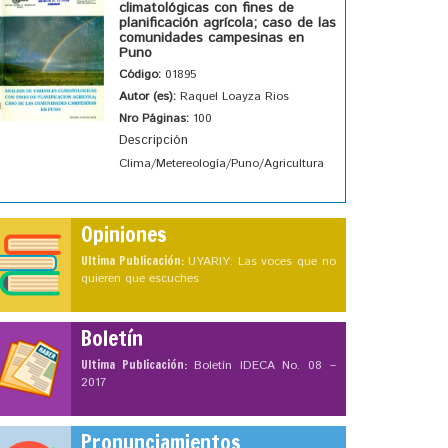
climatológicas con fines de
planificación agrícola; caso de las
comunidades campesinas en
Puno
Código:
01895
Autor (es):
Raquel Loayza Rios
Nro Páginas:
100
Descripción
Clima/Metereología/Puno/Agricultura
Opiniones
Ultima Publicación:
UYARIY: Las voces que no
quieren que escuches
Boletín
Ultima Publicación:
Boletín IDECA No. 08 –
2017
Pronunciamientos