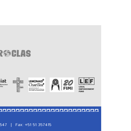
5547
|
Fax: +51 51 357415