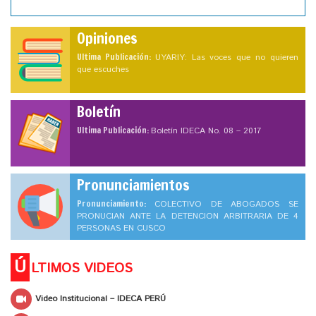
Opiniones
Ultima Publicación:
UYARIY: Las voces que no quieren
que escuches
Boletín
Ultima Publicación:
Boletín IDECA No. 08 – 2017
Pronunciamientos
Pronunciamiento:
COLECTIVO DE ABOGADOS SE
PRONUCIAN ANTE LA DETENCION ARBITRARIA DE 4
PERSONAS EN CUSCO
Ú
LTIMOS VIDEOS
Video Institucional – IDECA PERÚ