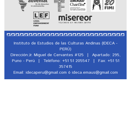
Instituto de Estudios de las Culturas Andinas (IDECA -
PERÚ)
Dirección:Jr. Miguel de Cervantes #125
|
Apartado: 295,
Puno - Perú
|
Teléfono: +51 51 205547
|
Fax: +51 51
357415
Email: idecaperu@
gmail.com ó ideca.emaus@
gmail.com