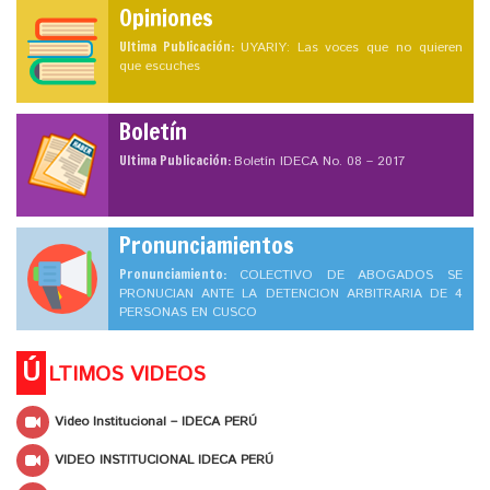
Opiniones
Ultima Publicación:
UYARIY: Las voces que no quieren
que escuches
Boletín
Ultima Publicación:
Boletín IDECA No. 08 – 2017
Pronunciamientos
Pronunciamiento:
COLECTIVO DE ABOGADOS SE
PRONUCIAN ANTE LA DETENCION ARBITRARIA DE 4
PERSONAS EN CUSCO
Ú
LTIMOS VIDEOS
Video Institucional – IDECA PERÚ
VIDEO INSTITUCIONAL IDECA PERÚ