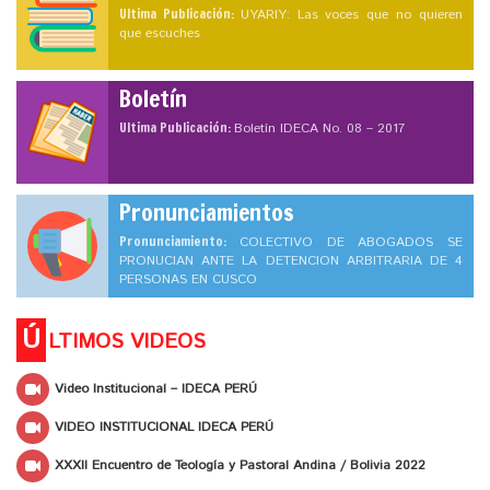
Ultima Publicación:
UYARIY: Las voces que no quieren
que escuches
Boletín
Ultima Publicación:
Boletín IDECA No. 08 – 2017
Pronunciamientos
Pronunciamiento:
COLECTIVO DE ABOGADOS SE
PRONUCIAN ANTE LA DETENCION ARBITRARIA DE 4
PERSONAS EN CUSCO
Ú
LTIMOS VIDEOS
Video Institucional – IDECA PERÚ
VIDEO INSTITUCIONAL IDECA PERÚ
XXXII Encuentro de Teología y Pastoral Andina / Bolivia 2022