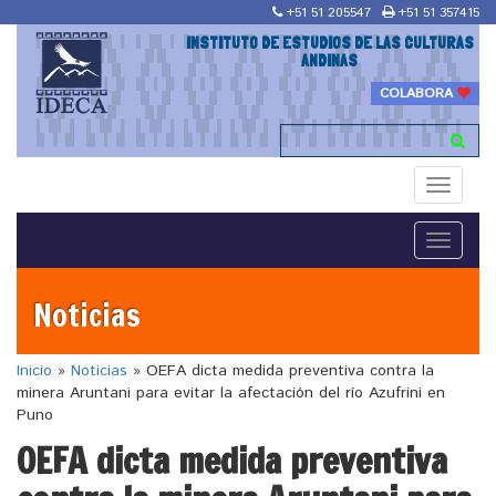
+51 51 205547
+51 51 357415
INSTITUTO DE ESTUDIOS DE LAS CULTURAS
ANDINAS
COLABORA
Toggle
navigati
Toggle
navigati
Noticias
Inicio
»
Noticias
»
OEFA dicta medida preventiva contra la
minera Aruntani para evitar la afectación del río Azufrini en
Puno
OEFA dicta medida preventiva