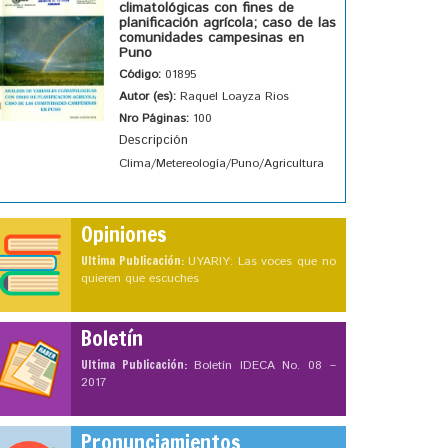
climatológicas con fines de
planificación agrícola; caso de las
comunidades campesinas en
Puno
Código:
01895
Autor (es):
Raquel Loayza Rios
Nro Páginas:
100
Descripción
Clima/Metereología/Puno/Agricultura
Opiniones
Ultima Publicación:
UYARIY: Las voces que no
quieren que escuches
Boletín
Ultima Publicación:
Boletín IDECA No. 08 –
2017
Pronunciamientos