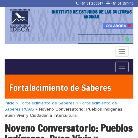
+51 51 205547
+51 51 357415
INSTITUTO DE ESTUDIOS DE LAS CULTURAS
ANDINAS
COLABORA
Toggle
navigati
Toggle
navigati
Fortalecimiento de Saberes
Inicio
»
Fortalecimiento de Saberes
»
Fortalecimiento de
Saberes PCAG
»
Noveno Conversatorio: Pueblos Indígenas,
Buen Vivir y Ciudadanía Intercultural
Noveno Conversatorio: Pueblos