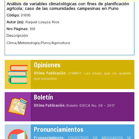
Análisis de variables climatológicas con fines de planificación
agrícola; caso de las comunidades campesinas en Puno
Código:
01895
Autor (es):
Raquel Loayza Rios
Nro Páginas:
100
Descripción
Clima/Metereología/Puno/Agricultura
Opiniones
Ultima Publicación:
UYARIY: Las voces que no quieren
que escuches
Boletín
Ultima Publicación:
Boletín IDECA No. 08 – 2017
Pronunciamientos
Pronunciamiento:
COLECTIVO DE ABOGADOS SE