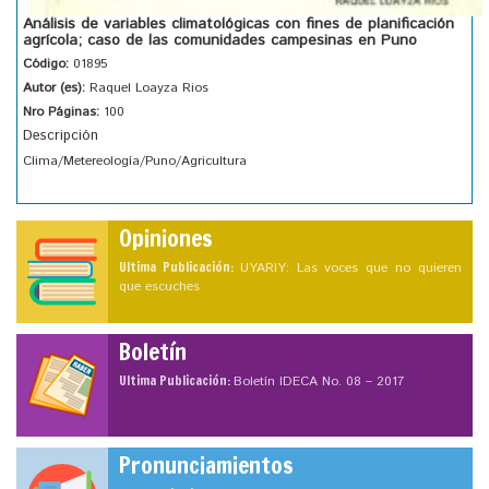
Análisis de variables climatológicas con fines de planificación
agrícola; caso de las comunidades campesinas en Puno
Código:
01895
Autor (es):
Raquel Loayza Rios
Nro Páginas:
100
Descripción
Clima/Metereología/Puno/Agricultura
Opiniones
Ultima Publicación:
UYARIY: Las voces que no quieren
que escuches
Boletín
Ultima Publicación:
Boletín IDECA No. 08 – 2017
Pronunciamientos