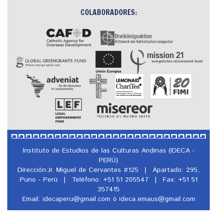
COLABORADORES:
Instituto de Estudios de las Culturas Andinas (IDECA -
PERÚ)
Dirección:Jr. Miguel de Cervantes #125
|
Apartado: 295,
Puno - Perú
|
Teléfono: +51 51 205547
|
Fax: +51 51
357415
Email: idecaperu@
gmail.com ó ideca.emaus@
gmail.com