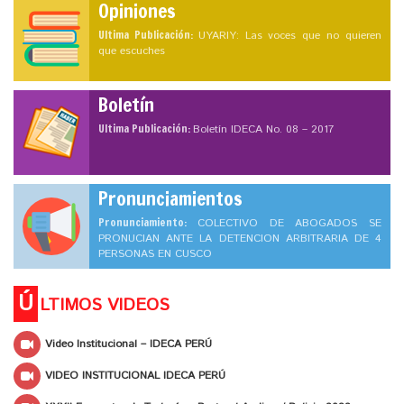
Opiniones
Ultima Publicación:
UYARIY: Las voces que no quieren
que escuches
Boletín
Ultima Publicación:
Boletín IDECA No. 08 – 2017
Pronunciamientos
Pronunciamiento:
COLECTIVO DE ABOGADOS SE
PRONUCIAN ANTE LA DETENCION ARBITRARIA DE 4
PERSONAS EN CUSCO
Ú
LTIMOS VIDEOS
Video Institucional – IDECA PERÚ
VIDEO INSTITUCIONAL IDECA PERÚ