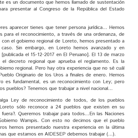
ste es un documento que hemos llamado de sustentación
para presentar al Congreso de la República del Estado
res aparecer tienes que tener persona jurídica… Hemos
s para el reconocimiento, a través de una ordenanza, de
 con el gobierno regional de Loreto, hemos presentado a
 caso. Sin embargo, en Loreto hemos avanzado y en
 [publicada el 15-12-2017 en El Peruano]. El 13 de marzo
 el decreto regional que aprueba el reglamento. Es la
bierno regional. Pero hay otra experiencia que no sé cuál
l Pueblo Originario de los Uros a finales de enero. Hemos
ero es fundamental, es un reconocimiento con Ley; pero
ros pueblos? Tenemos que trabajar a nivel nacional…
alga Ley de reconocimiento de todos, de los pueblos
 Loreto sólo reconoce a 24 pueblos que existen en su
n fuera?. Queremos trabajar para todos…En las Naciones
l Gobierno Wampis. Con esto no decimos que el pueblo
ros hemos presentado nuestra experiencia en la última
enas que estamos en AIDESEP debemos trabajar (…).