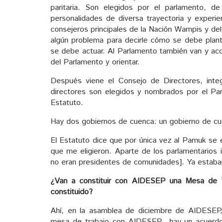
paritaria. Son elegidos por el parlamento, 
personalidades de diversa trayectoria y experie
consejeros principales de la Nación Wampis y de
algún problema para decirle cómo se debe plant
se debe actuar. Al Parlamento también van y aco
del Parlamento y orientar.
Después viene el Consejo de Directores, integ
directores son elegidos y nombrados por el Pam
Estatuto.
Hay dos gobiernos de cuenca: un gobierno de cu
El Estatuto dice que por única vez al Pamuk se
que me eligieron. Aparte de los parlamentarios 
no eran presidentes de comunidades]. Ya estaban 
¿Van a constituir con AIDESEP una Mesa de Tr
constituido?
Ahí, en la asamblea de diciembre de AIDESEP, 
mesa de trabajo con AIDESEP…hay un acuerd