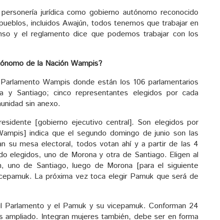
personería jurídica como gobierno autónomo reconocido
 pueblos, incluidos Awajún, todos tenemos que trabajar en
enso y el reglamento dice que podemos trabajar con los
Autónomo de la Nación Wampis?
 Parlamento Wampis donde están los 106 parlamentarios
a y Santiago; cinco representantes elegidos por cada
unidad sin anexo.
sidente [gobierno ejecutivo central]. Son elegidos por
Wampis] indica que el segundo domingo de junio son las
n su mesa electoral, todos votan ahí y a partir de las 4
ido elegidos, uno de Morona y otra de Santiago. Eligen al
, uno de Santiago, luego de Morona [para el siguiente
vicepamuk. La próxima vez toca elegir Pamuk que será de
 el Parlamento y el Pamuk y su vicepamuk. Conforman 24
s ampliado. Integran mujeres también, debe ser en forma