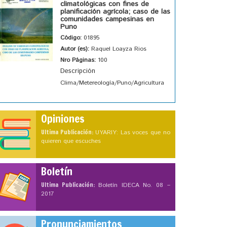
climatológicas con fines de
planificación agrícola; caso de las
comunidades campesinas en
Puno
Código:
01895
Autor (es):
Raquel Loayza Rios
Nro Páginas:
100
Descripción
Clima/Metereología/Puno/Agricultura
Opiniones
Ultima Publicación:
UYARIY: Las voces que no
quieren que escuches
Boletín
Ultima Publicación:
Boletín IDECA No. 08 –
2017
Pronunciamientos