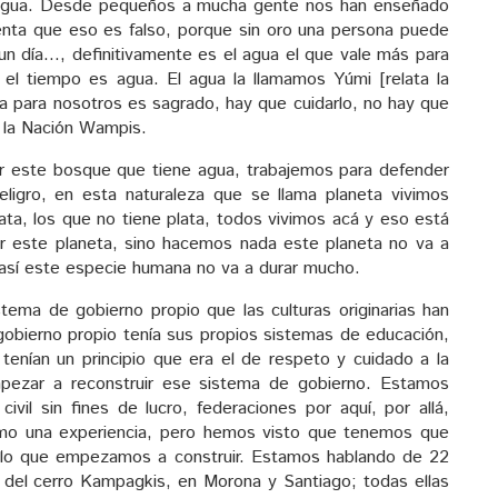
s agua. Desde pequeños a mucha gente nos han enseñado
nta que eso es falso, porque sin oro una persona puede
r un día…, definitivamente es el agua el que vale más para
el tiempo es agua. El agua la llamamos Yúmi [relata la
ua para nosotros es sagrado, hay que cuidarlo, no hay que
 la Nación Wampis.
r este bosque que tiene agua, trabajemos para defender
eligro, en esta naturaleza que se llama planeta vivimos
lata, los que no tiene plata, todos vivimos acá y eso está
var este planeta, sino hacemos nada este planeta no va a
 así este especie humana no va a durar mucho.
tema de gobierno propio que las culturas originarias han
obierno propio tenía sus propios sistemas de educación,
tenían un principio que era el de respeto y cuidado a la
pezar a reconstruir ese sistema de gobierno. Estamos
ivil sin fines de lucro, federaciones por aquí, por allá,
como una experiencia, pero hemos visto que tenemos que
 lo que empezamos a construir. Estamos hablando de 22
 del cerro Kampagkis, en Morona y Santiago; todas ellas