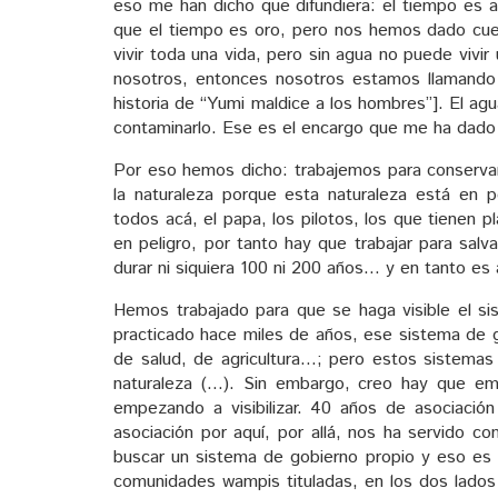
eso me han dicho que difundiera: el tiempo e
que el tiempo es oro, pero nos hemos dado cue
vivir toda una vida, pero sin agua no puede vivi
nosotros, entonces nosotros estamos llamando 
historia de “Yumi maldice a los hombres”]. El ag
contaminarlo. Ese es el encargo que me ha dado
Por eso hemos dicho: trabajemos para conserva
la naturaleza porque esta naturaleza está en p
todos acá, el papa, los pilotos, los que tienen p
en peligro, por tanto hay que trabajar para sal
durar ni siquiera 100 ni 200 años… y en tanto es
Hemos trabajado para que se haga visible el sis
practicado hace miles de años, ese sistema de g
de salud, de agricultura…; pero estos sistemas 
naturaleza (…). Sin embargo, creo hay que em
empezando a visibilizar. 40 años de asociación c
asociación por aquí, por allá, nos ha servido 
buscar un sistema de gobierno propio y eso es
comunidades wampis tituladas, en los dos lados