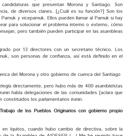
de candidaturas que presentan Morona y Santiago. Son
ncia, de diversos clanes. [¿Cuál es su función?] Son los
l Pamuk y vicepamuk. Ellos pueden llamar al Pamuk si hay
ear para solucionar el problema interno o externo, cómo
nsejan; pero también pueden participar en las asambleas
rado por 13 directores con un secretario técnico. Los
uk, son personas de confianza, así está definido en el
enca del Morona y otro gobierno de cuenca del Santiago
 elegía directamente, pero hubo más de 400 asambleístas
irunin había delegaciones de las comunidades [aclara que
constituidos los parlamentarios irunin.
abajo de los Pueblos Originarios con gobierno propio
en Iquitos, cuando hubo cambio de directiva, sobre la
o de la Asamblea de AIDESEP (…) Me he reunido hace