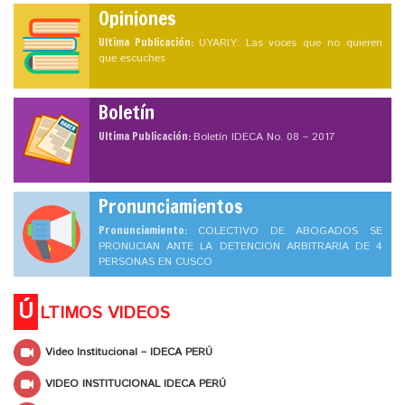
Opiniones
Ultima Publicación:
UYARIY: Las voces que no quieren
que escuches
Boletín
Ultima Publicación:
Boletín IDECA No. 08 – 2017
Pronunciamientos
Pronunciamiento:
COLECTIVO DE ABOGADOS SE
PRONUCIAN ANTE LA DETENCION ARBITRARIA DE 4
PERSONAS EN CUSCO
Ú
LTIMOS VIDEOS
Video Institucional – IDECA PERÚ
VIDEO INSTITUCIONAL IDECA PERÚ