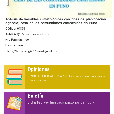
Análisis de variables climatológicas con fines de planificación
agrícola; caso de las comunidades campesinas en Puno
Código:
01895
Autor (es):
Raquel Loayza Rios
Nro Páginas:
100
Descripción
Clima/Metereología/Puno/Agricultura
Opiniones
Ultima Publicación:
UYARIY: Las voces que no quieren
que escuches
Boletín
Ultima Publicación:
Boletín IDECA No. 08 – 2017