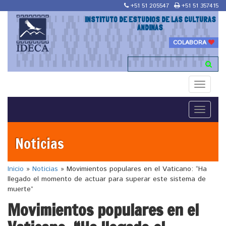
+51 51 205547
+51 51 357415
INSTITUTO DE ESTUDIOS DE LAS CULTURAS
ANDINAS
COLABORA
Toggle
navigati
Toggle
navigati
Noticias
Inicio
»
Noticias
»
Movimientos populares en el Vaticano: “Ha
llegado el momento de actuar para superar este sistema de
muerte”
Movimientos populares en el